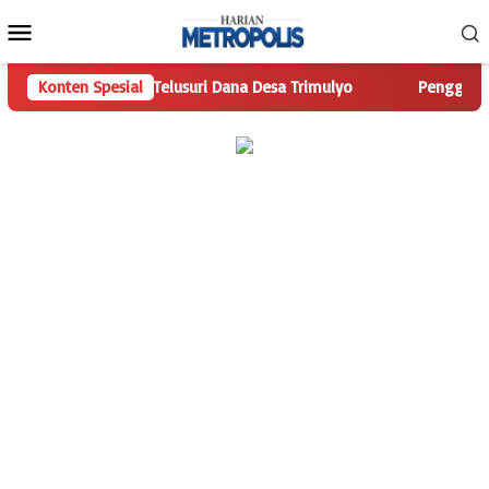
Loncat
Menu
ke
Mobile
konten
tropolis.com Telusuri Dana Desa Trimulyo
Konten Spesial
Pengguna Jalan