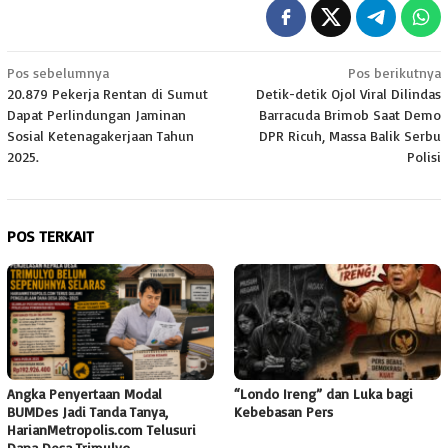
Navigasi
Pos sebelumnya
Pos berikutnya
20.879 Pekerja Rentan di Sumut
Detik-detik Ojol Viral Dilindas
pos
Dapat Perlindungan Jaminan
Barracuda Brimob Saat Demo
Sosial Ketenagakerjaan Tahun
DPR Ricuh, Massa Balik Serbu
2025.
Polisi
POS TERKAIT
Angka Penyertaan Modal
“Londo Ireng” dan Luka bagi
BUMDes Jadi Tanda Tanya,
Kebebasan Pers
HarianMetropolis.com Telusuri
Dana Desa Trimulyo