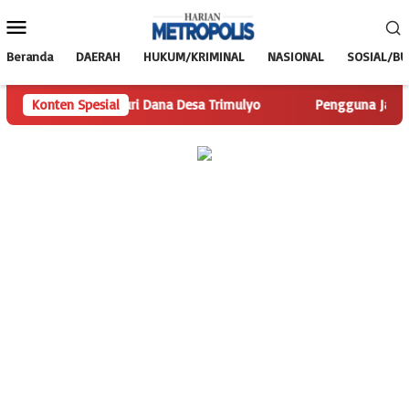
Loncat
Menu
ke
Mobile
konten
Beranda
DAERAH
HUKUM/KRIMINAL
NASIONAL
SOSIAL/B
s.com Telusuri Dana Desa Trimulyo
Konten Spesial
Pengguna Jalan Iskand