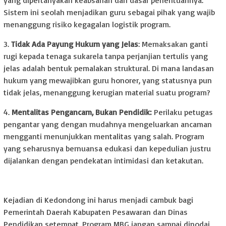
yang dipertanyakan keabsahan dan dasar penentuannya.
Sistem ini seolah menjadikan guru sebagai pihak yang wajib
menanggung risiko kegagalan logistik program.
3.
Tidak Ada Payung Hukum yang Jelas
: Memaksakan ganti
rugi kepada tenaga sukarela tanpa perjanjian tertulis yang
jelas adalah bentuk pemalakan struktural. Di mana landasan
hukum yang mewajibkan guru honorer, yang statusnya pun
tidak jelas, menanggung kerugian material suatu program?
4.
Mentalitas Pengancam, Bukan Pendidik:
Perilaku petugas
pengantar yang dengan mudahnya mengeluarkan ancaman
mengganti menunjukkan mentalitas yang salah. Program
yang seharusnya bernuansa edukasi dan kepedulian justru
dijalankan dengan pendekatan intimidasi dan ketakutan.
Kejadian di Kedondong ini harus menjadi cambuk bagi
Pemerintah Daerah Kabupaten Pesawaran dan Dinas
Pendidikan setempat. Program MBG jangan sampai dinodai