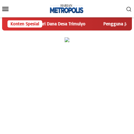
Loncat
Menu
ke
Mobile
konten
s.com Telusuri Dana Desa Trimulyo
Konten Spesial
Pengguna Jalan Iskand