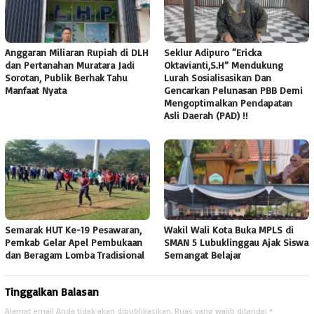
Anggaran Miliaran Rupiah di DLH
Seklur Adipuro “Ericka
dan Pertanahan Muratara Jadi
Oktavianti,S.H” Mendukung
Sorotan, Publik Berhak Tahu
Lurah Sosialisasikan Dan
Manfaat Nyata
Gencarkan Pelunasan PBB Demi
Mengoptimalkan Pendapatan
Asli Daerah (PAD) !!
Semarak HUT Ke-19 Pesawaran,
Wakil Wali Kota Buka MPLS di
Pemkab Gelar Apel Pembukaan
SMAN 5 Lubuklinggau Ajak Siswa
dan Beragam Lomba Tradisional
Semangat Belajar
Tinggalkan Balasan
Alamat email Anda tidak akan dipublikasikan.
Ruas yang wajib ditandai
*