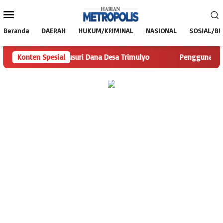
Loncat
Menu
ke
Mobile
konten
Beranda
DAERAH
HUKUM/KRIMINAL
NASIONAL
SOSIAL/B
olis.com Telusuri Dana Desa Trimulyo
Konten Spesial
Pengguna Jalan Iska