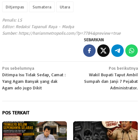
Ditjenpas
Sumatera
Utara
Penulis: LS
Editor: Redaksi Tapanuli Raya - Madya
Sumber:
https://harianmetropolis.com/?p=7784&preview=true
SEBARKAN
Navigasi
Pos sebelumnya
Pos berikutnya
Ditimpa Isu Tidak Sedap, Camat :
Wakil Bupati Taput Ambil
pos
Yang Agam Banyak yang dak
Sumpah dan Janji 7 Pejabat
Agam ado jugo Dikit
Administrator.
POS TERKAIT