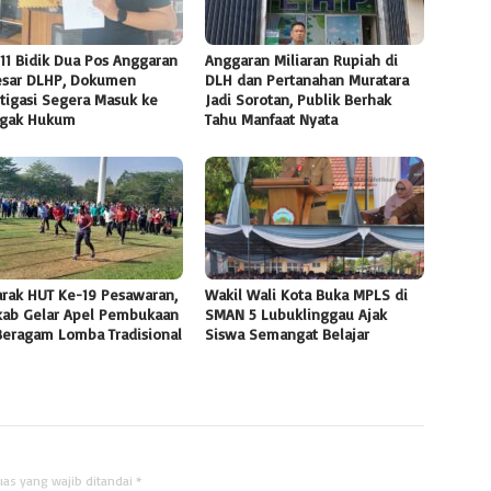
11 Bidik Dua Pos Anggaran
Anggaran Miliaran Rupiah di
esar DLHP, Dokumen
DLH dan Pertanahan Muratara
tigasi Segera Masuk ke
Jadi Sorotan, Publik Berhak
gak Hukum
Tahu Manfaat Nyata
rak HUT Ke-19 Pesawaran,
Wakil Wali Kota Buka MPLS di
ab Gelar Apel Pembukaan
SMAN 5 Lubuklinggau Ajak
Beragam Lomba Tradisional
Siswa Semangat Belajar
uas yang wajib ditandai
*