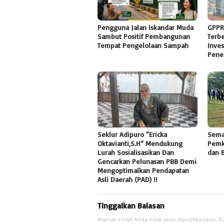
Pengguna Jalan Iskandar Muda
GPPR
Sambut Positif Pembangunan
Terb
Tempat Pengelolaan Sampah
Inves
Pene
Seklur Adipuro “Ericka
Sema
Oktavianti,S.H” Mendukung
Pemk
Lurah Sosialisasikan Dan
dan 
Gencarkan Pelunasan PBB Demi
Mengoptimalkan Pendapatan
Asli Daerah (PAD) !!
Tinggalkan Balasan
Alamat email Anda tidak akan dipublikasikan.
R