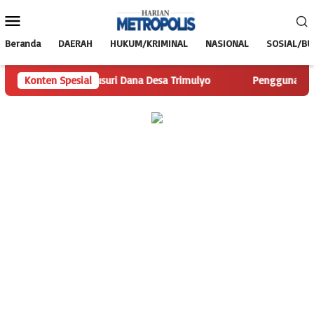
Loncat
Menu
ke
Mobile
konten
Beranda
DAERAH
HUKUM/KRIMINAL
NASIONAL
SOSIAL/B
polis.com Telusuri Dana Desa Trimulyo
Konten Spesial
Pengguna Jalan Is