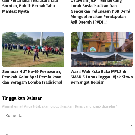
dan Pertanahan Muratara Jadi
Oktavianti,S.H” Mendukung
Sorotan, Publik Berhak Tahu
Lurah Sosialisasikan Dan
Manfaat Nyata
Gencarkan Pelunasan PBB Demi
Mengoptimalkan Pendapatan
Asli Daerah (PAD) !!
Semarak HUT Ke-19 Pesawaran,
Wakil Wali Kota Buka MPLS di
Pemkab Gelar Apel Pembukaan
SMAN 5 Lubuklinggau Ajak Siswa
dan Beragam Lomba Tradisional
Semangat Belajar
Tinggalkan Balasan
Alamat email Anda tidak akan dipublikasikan.
Ruas yang wajib ditandai
*