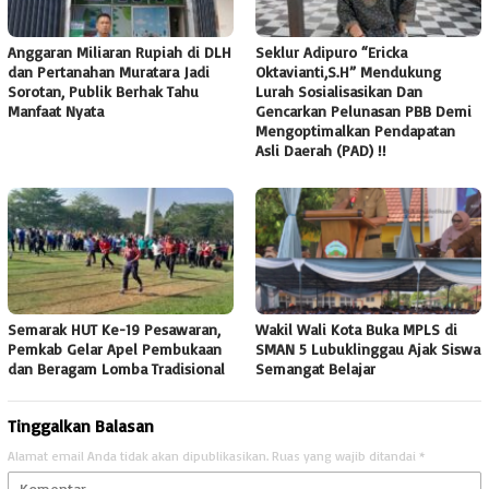
Anggaran Miliaran Rupiah di DLH
Seklur Adipuro “Ericka
dan Pertanahan Muratara Jadi
Oktavianti,S.H” Mendukung
Sorotan, Publik Berhak Tahu
Lurah Sosialisasikan Dan
Manfaat Nyata
Gencarkan Pelunasan PBB Demi
Mengoptimalkan Pendapatan
Asli Daerah (PAD) !!
Semarak HUT Ke-19 Pesawaran,
Wakil Wali Kota Buka MPLS di
Pemkab Gelar Apel Pembukaan
SMAN 5 Lubuklinggau Ajak Siswa
dan Beragam Lomba Tradisional
Semangat Belajar
Tinggalkan Balasan
Alamat email Anda tidak akan dipublikasikan.
Ruas yang wajib ditandai
*