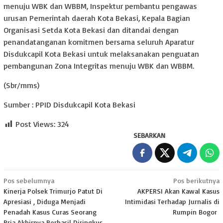
menuju WBK dan WBBM, Inspektur pembantu pengawas
urusan Pemerintah daerah Kota Bekasi, Kepala Bagian
Organisasi Setda Kota Bekasi dan ditandai dengan
penandatanganan komitmen bersama seluruh Aparatur
Disdukcapil Kota Bekasi untuk melaksanakan penguatan
pembangunan Zona Integritas menuju WBK dan WBBM.
(Sbr/mms)
Sumber : PPID Disdukcapil Kota Bekasi
Post Views:
324
SEBARKAN
Navigasi
Pos sebelumnya
Pos berikutnya
Kinerja Polsek Trimurjo Patut Di
AKPERSI Akan Kawal Kasus
pos
Apresiasi , Diduga Menjadi
Intimidasi Terhadap Jurnalis di
Penadah Kasus Curas Seorang
Rumpin Bogor
Pria Akhirnya Berhasil Diringkus