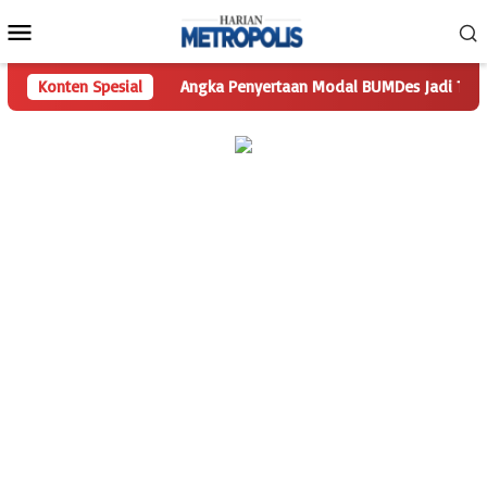
Loncat
Menu
ke
Mobile
konten
rtanyaan
Konten Spesial
Angka Penyertaan Modal BUMDes Jadi Tanda Tanya,