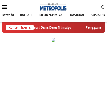
Loncat
Menu
ke
Mobile
konten
Beranda
DAERAH
HUKUM/KRIMINAL
NASIONAL
SOSIAL/B
olis.com Telusuri Dana Desa Trimulyo
Konten Spesial
Pengguna Jalan Isk