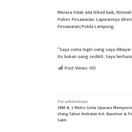
Merasa tidak ada itikad baik, Rinm
Polres Pesawaran. Laporannya dite
Pesawaran/Polda Lampung.
“Saya cuma ingin uang saya dibayar 
itu bukan uang sedikit. Saya berharap
Post Views:
103
Navigasi
Pos sebelumnya
SMA N. 3 Metro Gelar Upacara Memperin
pos
Ulang Tahun Ambalan A.H. Nasution & Tr
Sakti