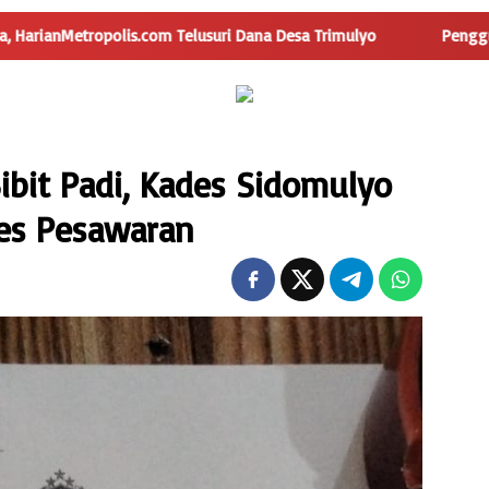
m Telusuri Dana Desa Trimulyo
Pengguna Jalan Iskandar M
ibit Padi, Kades Sidomulyo
res Pesawaran