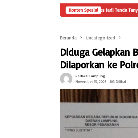
ka Penyertaan Modal BUMDes Jadi Tanda Tanya, HarianMetropolis.co
Konten Spesial
Beranda
Uncategorized
Diduga Gelapkan B
Dilaporkan ke Pol
Redaksi Lampung
November 15, 2025
103 Dilihat