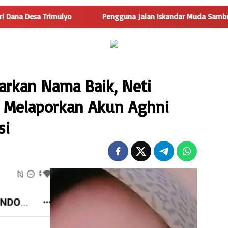
ulyo
Pengguna Jalan Iskandar Muda Sambut Positif Pemba
rkan Nama Baik, Neti
p Melaporkan Akun Aghni
si