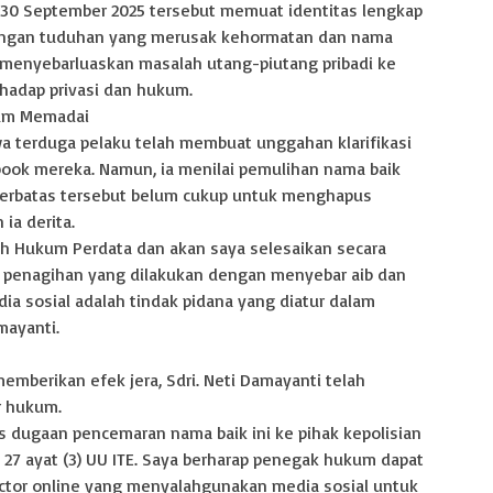
 30 September 2025 tersebut memuat identitas lengkap
 dengan tuduhan yang merusak kehormatan dan nama
n menyebarluaskan masalah utang-piutang pribadi ke
rhadap privasi dan hukum.
lum Memadai
a terduga pelaku telah membuat unggahan klarifikasi
ook mereka. Namun, ia menilai pemulihan nama baik
 terbatas tersebut belum cukup untuk menghapus
ia derita.
ah Hukum Perdata dan akan saya selesaikan secara
 penagihan yang dilakukan dengan menyebar aib dan
a sosial adalah tindak pidana yang diatur dalam
mayanti.
mberikan efek jera, Sdri. Neti Damayanti telah
 hukum.
 dugaan pencemaran nama baik ini ke pihak kepolisian
 27 ayat (3) UU ITE. Saya berharap penegak hukum dapat
ector online yang menyalahgunakan media sosial untuk