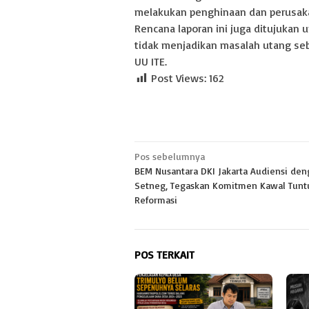
melakukan penghinaan dan perusakan
Rencana laporan ini juga ditujukan
tidak menjadikan masalah utang seb
UU ITE.
Post Views:
162
Navigasi
Pos sebelumnya
BEM Nusantara DKI Jakarta Audiensi de
pos
Setneg, Tegaskan Komitmen Kawal Tunt
Reformasi
POS TERKAIT