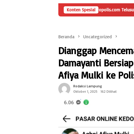
 Jadi Tanda Tanya, HarianMetropolis.com Telusuri Dana Desa Trim
Konten Spesial
Beranda
Uncategorized
Dianggap Mencema
Damayanti Bersia
Afiya Mulki ke Poli
Redaksi Lampung
Oktober 1, 2025
162 Dilihat