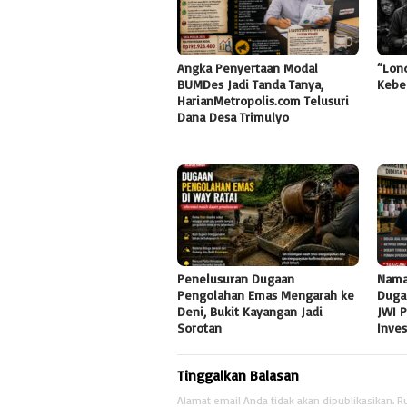
Angka Penyertaan Modal
“Lon
BUMDes Jadi Tanda Tanya,
Kebe
HarianMetropolis.com Telusuri
Dana Desa Trimulyo
Penelusuran Dugaan
Nama
Pengolahan Emas Mengarah ke
Duga
Deni, Bukit Kayangan Jadi
JWI 
Sorotan
Inve
Tinggalkan Balasan
Alamat email Anda tidak akan dipublikasikan.
R