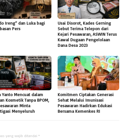
do Ireng” dan Luka bagi
Usai Disorot, Kades Gerning
basan Pers
Sebut Terima Telepon dari
Kejari Pesawaran, ASWIN Terus
Kawal Dugaan Pengelolaan
Dana Desa 2023
 Yanto Mencuat dalam
Komitmen Ciptakan Generasi
an Kosmetik Tanpa BPOM,
Sehat Melalui Imunisasi
Pesawaran Minta
Pesawaran Hadirkan Edukasi
stigasi Menyeluruh
Bersama Kemenkes RI
uas yang wajib ditandai
*