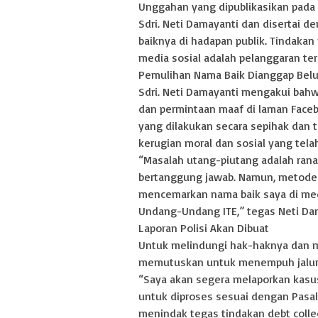
Unggahan yang dipublikasikan pada
Sdri. Neti Damayanti dan disertai
baiknya di hadapan publik. Tindaka
media sosial adalah pelanggaran te
Pemulihan Nama Baik Dianggap Be
Sdri. Neti Damayanti mengakui bahw
dan permintaan maaf di laman Faceb
yang dilakukan secara sepihak dan
kerugian moral dan sosial yang telah 
“Masalah utang-piutang adalah ran
bertanggung jawab. Namun, metode
mencemarkan nama baik saya di medi
Undang-Undang ITE,” tegas Neti Da
Laporan Polisi Akan Dibuat
Untuk melindungi hak-haknya dan me
memutuskan untuk menempuh jalur
“Saya akan segera melaporkan kasus
untuk diproses sesuai dengan Pasal
menindak tegas tindakan debt coll