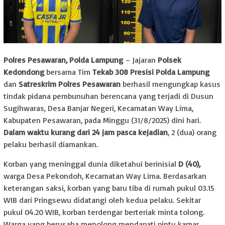
Polres Pesawaran, Polda Lampung
– Jajaran
Polsek
Kedondong
bersama Tim
Tekab 308 Presisi Polda Lampung
dan
Satreskrim Polres Pesawaran
berhasil mengungkap kasus
tindak pidana pembunuhan berencana yang terjadi di Dusun
Sugihwaras, Desa Banjar Negeri, Kecamatan Way Lima,
Kabupaten Pesawaran, pada Minggu (31/8/2025) dini hari.
Dalam waktu kurang dari 24 jam pasca kejadian
, 2 (dua) orang
pelaku berhasil diamankan.
Korban yang meninggal dunia diketahui berinisial
D (40),
warga Desa Pekondoh, Kecamatan Way Lima. Berdasarkan
keterangan saksi, korban yang baru tiba di rumah pukul 03.15
WIB dari Pringsewu didatangi oleh kedua pelaku. Sekitar
pukul 04.20 WIB, korban terdengar berteriak minta tolong.
Warga yang berusaha menolong mendapati pintu kamar