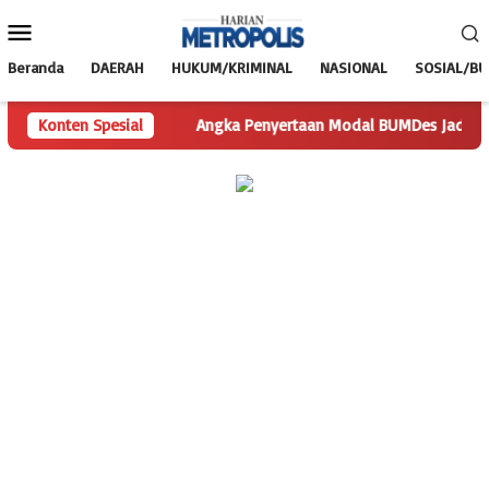
Loncat
Menu
ke
Mobile
konten
Beranda
DAERAH
HUKUM/KRIMINAL
NASIONAL
SOSIAL/B
Pertanyaan
Konten Spesial
Angka Penyertaan Modal BUMDes Jadi Tanda Tany