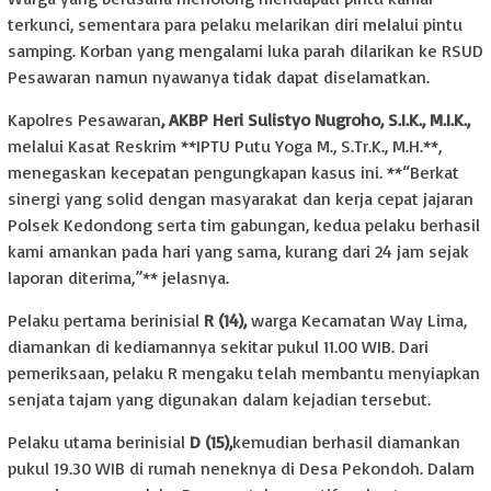
terkunci, sementara para pelaku melarikan diri melalui pintu
samping. Korban yang mengalami luka parah dilarikan ke RSUD
Pesawaran namun nyawanya tidak dapat diselamatkan.
Kapolres Pesawaran
, AKBP Heri Sulistyo Nugroho, S.I.K., M.I.K.,
melalui Kasat Reskrim **IPTU Putu Yoga M., S.Tr.K., M.H.**,
menegaskan kecepatan pengungkapan kasus ini. **“Berkat
sinergi yang solid dengan masyarakat dan kerja cepat jajaran
Polsek Kedondong serta tim gabungan, kedua pelaku berhasil
kami amankan pada hari yang sama, kurang dari 24 jam sejak
laporan diterima,”** jelasnya.
Pelaku pertama berinisial
R (14),
warga Kecamatan Way Lima,
diamankan di kediamannya sekitar pukul 11.00 WIB. Dari
pemeriksaan, pelaku R mengaku telah membantu menyiapkan
senjata tajam yang digunakan dalam kejadian tersebut.
Pelaku utama berinisial
D (15),
kemudian berhasil diamankan
pukul 19.30 WIB di rumah neneknya di Desa Pekondoh. Dalam