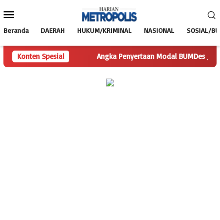
Loncat
Menu
ke
Mobile
konten
Beranda
DAERAH
HUKUM/KRIMINAL
NASIONAL
SOSIAL/B
akan Pertanyaan
Konten Spesial
Angka Penyertaan Modal BUMDes Jadi Tanda