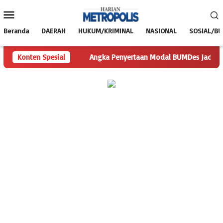
Loncat
Menu
ke
Mobile
konten
Beranda
DAERAH
HUKUM/KRIMINAL
NASIONAL
SOSIAL/B
Pertanyaan
Konten Spesial
Angka Penyertaan Modal BUMDes Jadi Tanda Tany