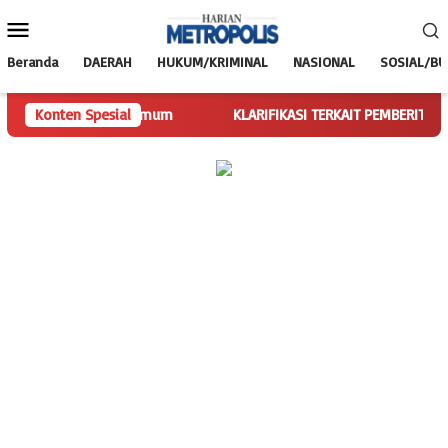
Loncat
Menu
ke
Mobile
konten
Beranda
DAERAH
HUKUM/KRIMINAL
NASIONAL
SOSIAL/B
gas Ketua Umum
Konten Spesial
KLARIFIKASI TERKAIT PEMBERITAAN SPBU NUNY