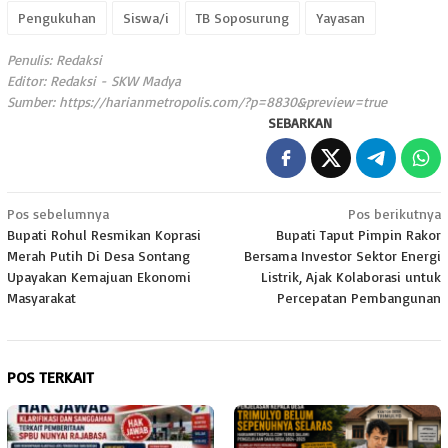
Pengukuhan
Siswa/i
TB Soposurung
Yayasan
Penulis: Redaksi
Editor: Redaksi - SKW Madya
Sumber:
https://harianmetropolis.com/?p=8830&preview=true
SEBARKAN
Navigasi
Pos sebelumnya
Pos berikutnya
Bupati Rohul Resmikan Koprasi
Bupati Taput Pimpin Rakor
pos
Merah Putih Di Desa Sontang
Bersama Investor Sektor Energi
Upayakan Kemajuan Ekonomi
Listrik, Ajak Kolaborasi untuk
Masyarakat
Percepatan Pembangunan
POS TERKAIT