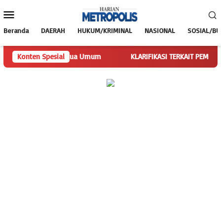
Loncat
Menu
ke
Mobile
konten
Beranda
DAERAH
HUKUM/KRIMINAL
NASIONAL
SOSIAL/B
alankan Tugas Ketua Umum
Konten Spesial
KLARIFIKASI TERKAIT PEMBERITAAN