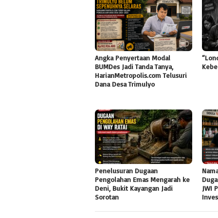
Angka Penyertaan Modal
“Lon
BUMDes Jadi Tanda Tanya,
Kebe
HarianMetropolis.com Telusuri
Dana Desa Trimulyo
Penelusuran Dugaan
Nama
Pengolahan Emas Mengarah ke
Duga
Deni, Bukit Kayangan Jadi
JWI 
Sorotan
Inve