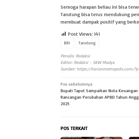
Semoga harapan beliau ini bisa ter
Tarutung bisa terus mendukung pend
membuat dampak positif yang berke
Post Views:
141
BRI
Tarutung
Penulis: Redaksi
Editor: Redaksi - SKW Madya
Sumber:
https://harianmetropolis.com/?
Navigasi
Pos sebelumnya
Bupati Taput Sampaikan Nota Keuangan
pos
Rancangan Perubahan APBD Tahun Angg
2025
POS TERKAIT