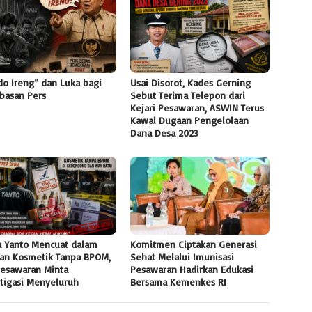
do Ireng” dan Luka bagi
Usai Disorot, Kades Gerning
basan Pers
Sebut Terima Telepon dari
Kejari Pesawaran, ASWIN Terus
Kawal Dugaan Pengelolaan
Dana Desa 2023
 Yanto Mencuat dalam
Komitmen Ciptakan Generasi
an Kosmetik Tanpa BPOM,
Sehat Melalui Imunisasi
Pesawaran Minta
Pesawaran Hadirkan Edukasi
stigasi Menyeluruh
Bersama Kemenkes RI