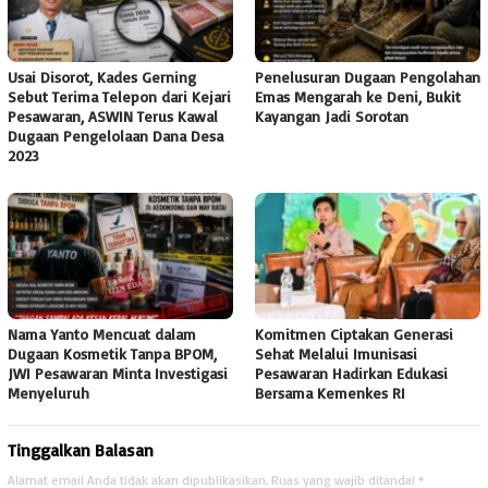
Usai Disorot, Kades Gerning
Penelusuran Dugaan Pengolahan
Sebut Terima Telepon dari Kejari
Emas Mengarah ke Deni, Bukit
Pesawaran, ASWIN Terus Kawal
Kayangan Jadi Sorotan
Dugaan Pengelolaan Dana Desa
2023
Nama Yanto Mencuat dalam
Komitmen Ciptakan Generasi
Dugaan Kosmetik Tanpa BPOM,
Sehat Melalui Imunisasi
JWI Pesawaran Minta Investigasi
Pesawaran Hadirkan Edukasi
Menyeluruh
Bersama Kemenkes RI
Tinggalkan Balasan
Alamat email Anda tidak akan dipublikasikan.
Ruas yang wajib ditandai
*