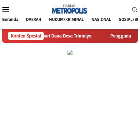
Loncat
Menu
ke
Mobile
konten
Beranda
DAERAH
HUKUM/KRIMINAL
NASIONAL
SOSIAL/B
m Telusuri Dana Desa Trimulyo
Konten Spesial
Pengguna Jalan Iskandar M