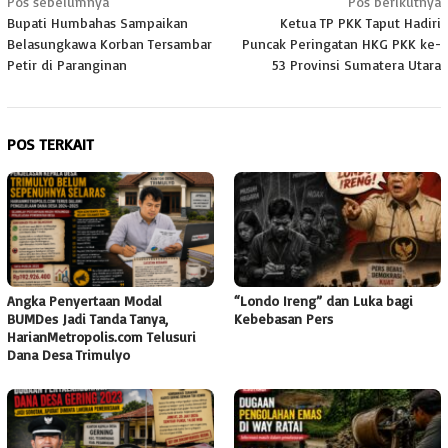
Navigasi
Pos sebelumnya
Pos berikutnya
Bupati Humbahas Sampaikan
Ketua TP PKK Taput Hadiri
pos
Belasungkawa Korban Tersambar
Puncak Peringatan HKG PKK ke-
Petir di Paranginan
53 Provinsi Sumatera Utara
POS TERKAIT
Angka Penyertaan Modal
“Londo Ireng” dan Luka bagi
BUMDes Jadi Tanda Tanya,
Kebebasan Pers
HarianMetropolis.com Telusuri
Dana Desa Trimulyo