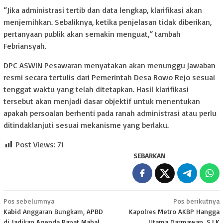
“Jika administrasi tertib dan data lengkap, klarifikasi akan
menjernihkan. Sebaliknya, ketika penjelasan tidak diberikan,
pertanyaan publik akan semakin menguat,” tambah
Febriansyah.
DPC ASWIN Pesawaran menyatakan akan menunggu jawaban
resmi secara tertulis dari Pemerintah Desa Rowo Rejo sesuai
tenggat waktu yang telah ditetapkan. Hasil klarifikasi
tersebut akan menjadi dasar objektif untuk menentukan
apakah persoalan berhenti pada ranah administrasi atau perlu
ditindaklanjuti sesuai mekanisme yang berlaku.
Post Views:
71
SEBARKAN
Navigasi
Pos sebelumnya
Pos berikutnya
Kabid Anggaran Bungkam, APBD
Kapolres Metro AKBP Hangga
pos
di Jadikan Agenda Rapat Mahal
Utama Darmawan, S.I.K