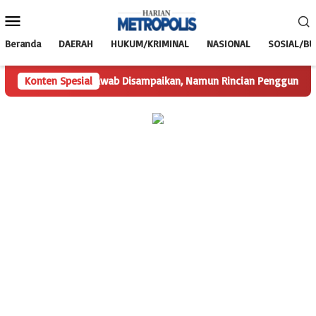
Loncat
Menu
ke
Mobile
konten
Beranda
DAERAH
HUKUM/KRIMINAL
NASIONAL
SOSIAL/B
Konten Spesial
Hak Jawab Disampaikan, Namun Rincian Penggunaan Dana D