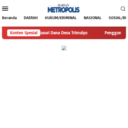
Loncat
Menu
ke
Mobile
konten
Beranda
DAERAH
HUKUM/KRIMINAL
NASIONAL
SOSIAL/B
polis.com Telusuri Dana Desa Trimulyo
Konten Spesial
Pengguna Jalan Is